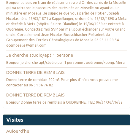
Bonjour Je suis en train de réaliser un livre d'Or des curés de la Moselle
qui va retracer le parcours des curés nés en Moselle ou ayant eu un
ministère en Moselle. Je suppose que vous parler de Potier Joseph
Nicolas né le 15/03/1871 à Kappelkinger, ordonné le 17/12/1898 à Metz
et décédé à Metz (hôpital Sainte-Blandine) le 15/06/1959 et enterré à
Oudrenne. Contactez moi SVP par mail pour échanger sur votre Grand
oncle. Cordialement Jean Nicolas Bouschbacher Président du
Groupement des Cercles Généalogiques de Moselle 06 95 11 09 54
gcgmoselle@gmail.com
Je cherche studio/apt 1 persone
Bonjour je cherche apt/studio par 1 personne . oudrenne/koeng. Merci
DONNE TERRE DE REMBLAIS
Donne terre de remblais 200m3 Pour plus d'infos vous pouvez me
contacter au 06 31 36 76 82
DONNE TERRE DE REMBLAIS
Bonjour Donne terre de remblais à OUDRENNE. TEL: 06/31/36/76/82
Visites
Aujourd'hui