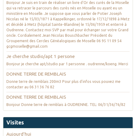
Bonjour Je suis en train de réaliser un livre d'Or des curés de la Moselle
qui va retracer le parcours des curés nés en Moselle ou ayant eu un
ministère en Moselle. Je suppose que vous parler de Potier Joseph
Nicolas né le 15/03/1871 à Kappelkinger, ordonné le 17/12/1898 à Metz
et décédé à Metz (hôpital Sainte-Blandine) le 15/06/1959 et enterré à
Oudrenne. Contactez moi SVP par mail pour échanger sur votre Grand
oncle. Cordialement Jean Nicolas Bouschbacher Président du
Groupement des Cercles Généalogiques de Moselle 06 95 11 09 54
gcgmoselle@gmail.com
Je cherche studio/apt 1 persone
Bonjour je cherche apt/studio par 1 personne . oudrenne/koeng. Merci
DONNE TERRE DE REMBLAIS
Donne terre de remblais 200m3 Pour plus d'infos vous pouvez me
contacter au 06 31 36 76 82
DONNE TERRE DE REMBLAIS
Bonjour Donne terre de remblais à OUDRENNE. TEL: 06/31/36/76/82
Visites
Aujourd'hui